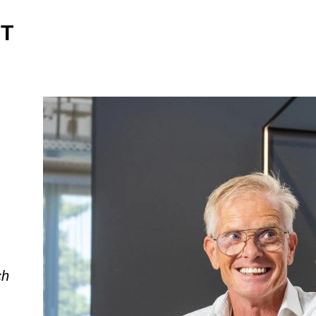
RT
ch