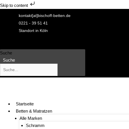
Skip to content
Zum
kontakt[at]bischoff-betten.de
Inhalt
0221 - 39 51 41
springen
Standort in Köln
Suche
Suche
Startseite
Betten & Matratzen
Alle Marken
Schramm