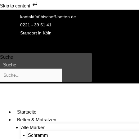
Skip to content
Zum
kontakt[at]bischoff-betten.de
Inhalt
0221 - 39 51 41
springen
Standort in Köln
Suche
Suche
Startseite
Betten & Matratzen
Alle Marken
Schramm