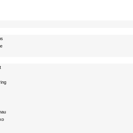
us
de
t
ing
hau
ko