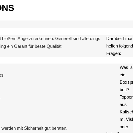
ONS
mit bloßem Auge zu erkennen. Generell sind allerdings
Darüber hina
helfen folgen
g ein Garant für beste Qualität.
Fragen:
Was is
ein
es
Boxspr
bett?
Topper
e
aus
Kaltsc
m, Vis
oder
werden mit Sicherheit gut beraten.