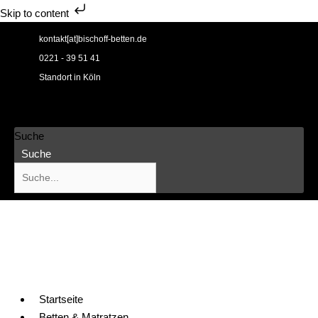
Skip to content
Zum
kontakt[at]bischoff-betten.de
Inhalt
0221 - 39 51 41
springen
Standort in Köln
Suche
Suche
Startseite
Betten & Matratzen