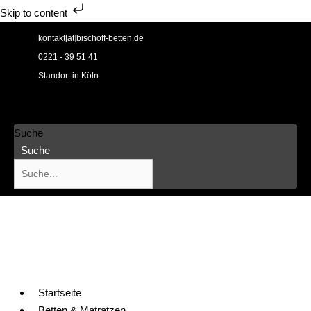
Skip to content
Zum
kontakt[at]bischoff-betten.de
Inhalt
0221 - 39 51 41
springen
Standort in Köln
Suche
Suche
Startseite
Betten & Matratzen