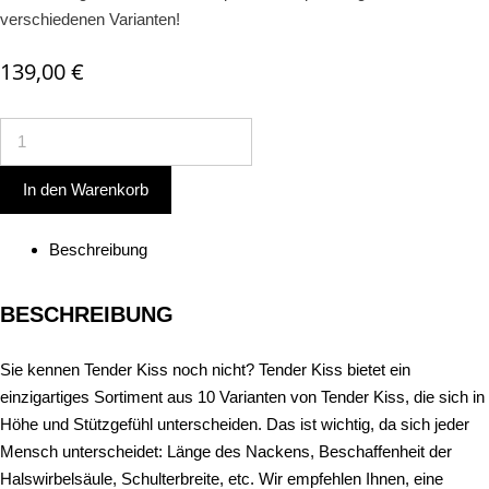
verschiedenen Varianten!
139,00
€
Tenderkiss
Cozy
MEDIUM
In den Warenkorb
mit
praktischer
Beschreibung
Tasche
Menge
BESCHREIBUNG
Sie kennen Tender Kiss noch nicht? Tender Kiss bietet ein
einzigartiges Sortiment aus 10 Varianten von Tender Kiss, die sich in
Höhe und Stützgefühl unterscheiden. Das ist wichtig, da sich jeder
Mensch unterscheidet: Länge des Nackens, Beschaffenheit der
Halswirbelsäule, Schulterbreite, etc. Wir empfehlen Ihnen, eine