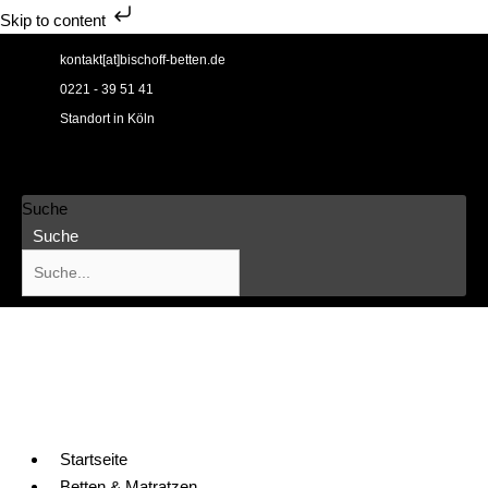
Skip to content
Zum
kontakt[at]bischoff-betten.de
Inhalt
0221 - 39 51 41
springen
Standort in Köln
Suche
Suche
Startseite
Betten & Matratzen