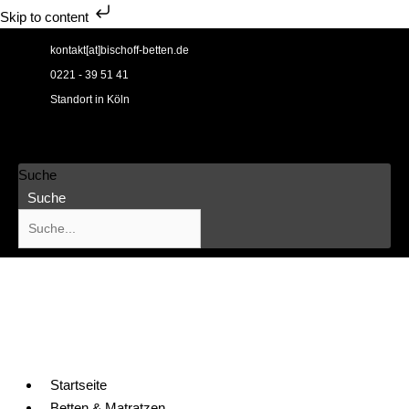
Skip to content
Zum
kontakt[at]bischoff-betten.de
Inhalt
0221 - 39 51 41
springen
Standort in Köln
Suche
Suche
Startseite
Betten & Matratzen