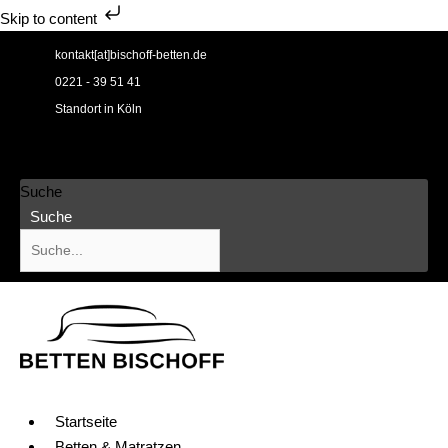
Skip to content
Zum
kontakt[at]bischoff-betten.de
Inhalt
0221 - 39 51 41
springen
Standort in Köln
Suche
Suche
Startseite
Betten & Matratzen