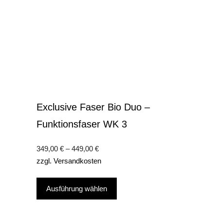
Exclusive Faser Bio Duo –
Funktionsfaser WK 3
349,00
€
–
449,00
€
zzgl.
Versandkosten
Dieses
Ausführung wählen
Produkt
weist