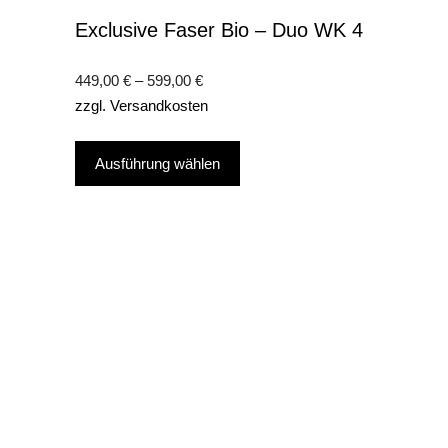
Exclusive Faser Bio – Duo WK 4
449,00
€
–
599,00
€
zzgl.
Versandkosten
Dieses
Ausführung wählen
Produkt
weist
mehrere
Varianten
auf.
Die
Optionen
können
auf
der
Produktseite