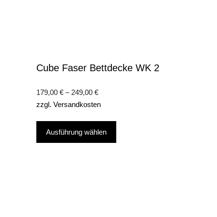
Cube Faser Bettdecke WK 2
179,00
€
–
249,00
€
zzgl.
Versandkosten
Dieses
Ausführung wählen
Produkt
weist
mehrere
Varianten
auf.
Die
Optionen