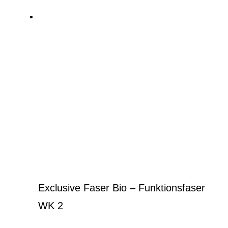
gewählt
werden
Exclusive Faser Bio – Funktionsfaser
WK 2