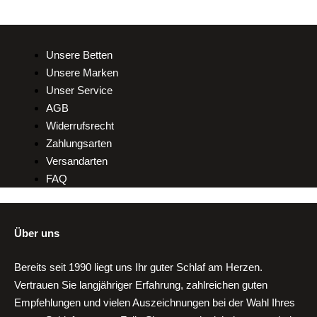
mehrere
Varianten
auf.
Unsere Betten
Die
Unsere Marken
Optionen
Unser Service
können
AGB
auf
Widerrufsrecht
der
Zahlungsarten
Produktseite
Versandarten
gewählt
FAQ
werden
Über uns
Bereits seit 1990 liegt uns Ihr guter Schlaf am Herzen.
Vertrauen Sie langjähriger Erfahrung, zahlreichen guten
Empfehlungen und vielen Auszeichnungen bei der Wahl Ihres